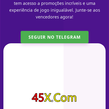
tem acesso a promoções incríveis e uma
experiência de jogo inigualável. Junte-se aos
vencedores agora!
SEGUIR NO TELEGRAM