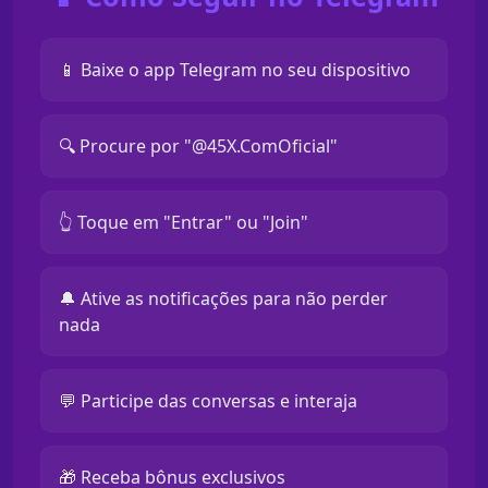
📱 Baixe o app Telegram no seu dispositivo
🔍 Procure por "@45X.ComOficial"
👆 Toque em "Entrar" ou "Join"
🔔 Ative as notificações para não perder
nada
💬 Participe das conversas e interaja
🎁 Receba bônus exclusivos