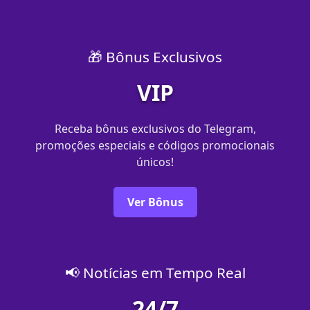
🎁 Bônus Exclusivos
VIP
Receba bônus exclusivos do Telegram,
promoções especiais e códigos promocionais
únicos!
Ver Bônus
📢 Notícias em Tempo Real
24/7