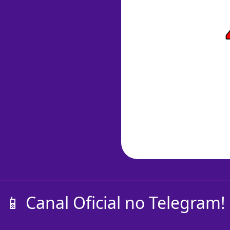
📱 Canal Oficial no Telegram!