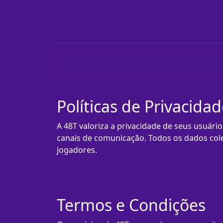
Políticas de Privacida
A 48T valoriza a privacidade de seus usuár
canais de comunicação. Todos os dados cole
jogadores.
Termos e Condições