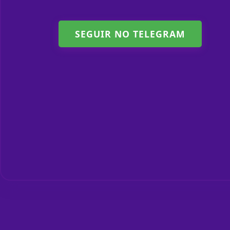
SEGUIR NO TELEGRAM