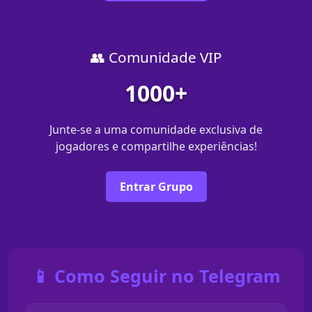
👥 Comunidade VIP
1000+
Junte-se a uma comunidade exclusiva de
jogadores e compartilhe experiências!
Entrar Grupo
📱 Como Seguir no Telegram