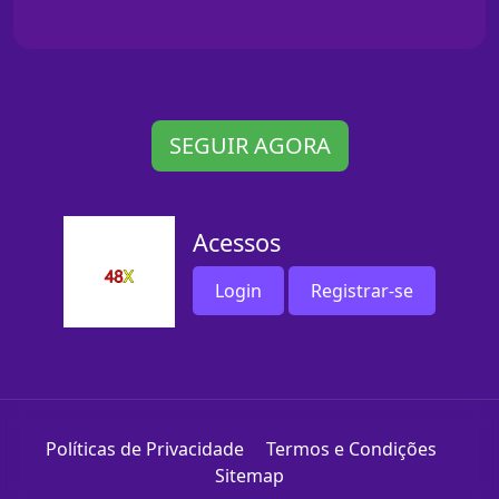
SEGUIR AGORA
Acessos
Login
Registrar-se
Políticas de Privacidade
Termos e Condições
Sitemap