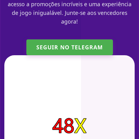
acesso a promoções incríveis e uma experiência
de jogo inigualável. Junte-se aos vencedores
agora!
SEGUIR NO TELEGRAM