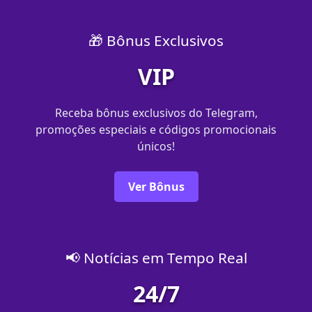
🎁 Bônus Exclusivos
VIP
Receba bônus exclusivos do Telegram,
promoções especiais e códigos promocionais
únicos!
Ver Bônus
📢 Notícias em Tempo Real
24/7