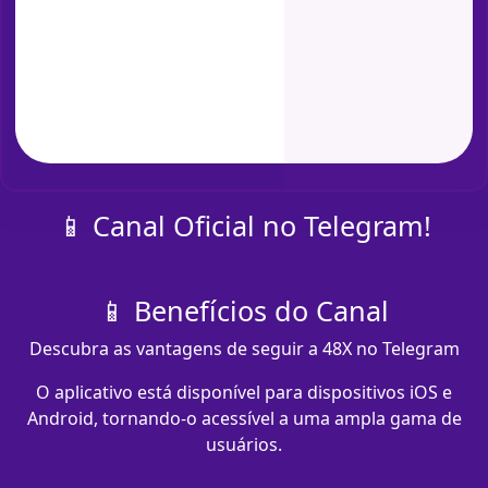
📱 Canal Oficial no Telegram!
📱 Benefícios do Canal
Descubra as vantagens de seguir a 48X no Telegram
O aplicativo está disponível para dispositivos iOS e
Android, tornando-o acessível a uma ampla gama de
usuários.