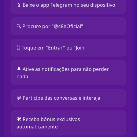
📱 Baixe o app Telegram no seu dispositivo
🔍 Procure por "@48XOficial"
👆 Toque em "Entrar" ou "Join"
🔔 Ative as notificações para não perder
nada
💬 Participe das conversas e interaja
🎁 Receba bônus exclusivos
automaticamente