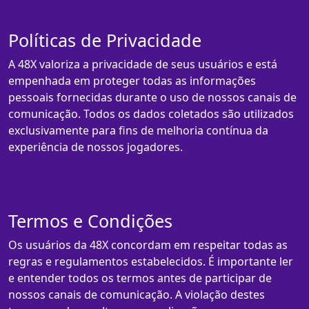
Políticas de Privacidade
A 48X valoriza a privacidade de seus usuários e está
empenhada em proteger todas as informações
pessoais fornecidas durante o uso de nossos canais de
comunicação. Todos os dados coletados são utilizados
exclusivamente para fins de melhoria contínua da
experiência de nossos jogadores.
Termos e Condições
Os usuários da 48X concordam em respeitar todas as
regras e regulamentos estabelecidos. É importante ler
e entender todos os termos antes de participar de
nossos canais de comunicação. A violação destes