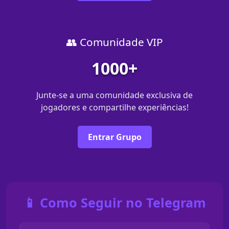
👥 Comunidade VIP
1000+
Junte-se a uma comunidade exclusiva de
jogadores e compartilhe experiências!
Entrar Grupo
📱 Como Seguir no Telegram