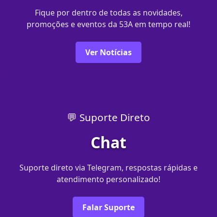
Fique por dentro de todas as novidades,
promoções e eventos da 53A em tempo real!
Ver Notícias
💬 Suporte Direto
Chat
Suporte direto via Telegram, respostas rápidas e
atendimento personalizado!
Falar Suporte