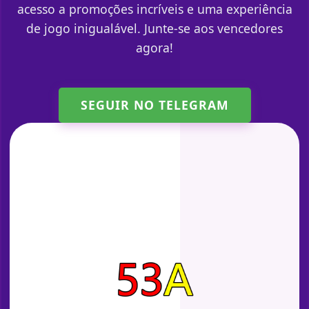
acesso a promoções incríveis e uma experiência
de jogo inigualável. Junte-se aos vencedores
agora!
SEGUIR NO TELEGRAM