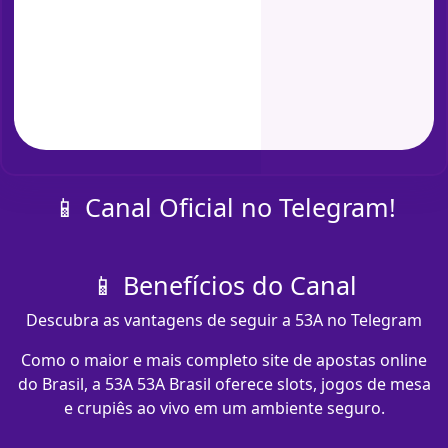
📱 Canal Oficial no Telegram!
📱 Benefícios do Canal
Descubra as vantagens de seguir a 53A no Telegram
Como o maior e mais completo site de apostas online
do Brasil, a 53A 53A Brasil oferece slots, jogos de mesa
e crupiês ao vivo em um ambiente seguro.