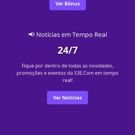
Ver Bônus
📢 Notícias em Tempo Real
24/7
Fique por dentro de todas as novidades,
promoções e eventos da 53E.Com em tempo
real!
Ver Notícias