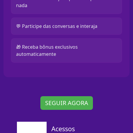
nada
💬 Participe das conversas e interaja
🎁 Receba bônus exclusivos
automaticamente
SEGUIR AGORA
Acessos