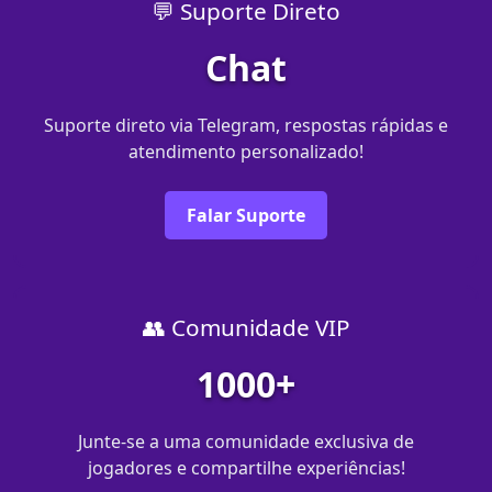
💬 Suporte Direto
Chat
Suporte direto via Telegram, respostas rápidas e
atendimento personalizado!
Falar Suporte
👥 Comunidade VIP
1000+
Junte-se a uma comunidade exclusiva de
jogadores e compartilhe experiências!