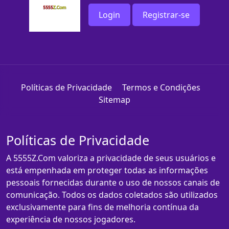
Login
Registrar-se
Políticas de Privacidade
Termos e Condições
Sitemap
Políticas de Privacidade
A 5555Z.Com valoriza a privacidade de seus usuários e
está empenhada em proteger todas as informações
pessoais fornecidas durante o uso de nossos canais de
comunicação. Todos os dados coletados são utilizados
exclusivamente para fins de melhoria contínua da
experiência de nossos jogadores.