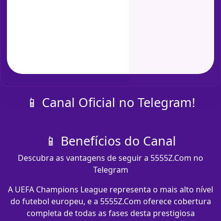
📱 Canal Oficial no Telegram!
📱 Benefícios do Canal
Descubra as vantagens de seguir a 5555Z.Com no
Telegram
A UEFA Champions League representa o mais alto nível
do futebol europeu, e a 5555Z.Com oferece cobertura
completa de todas as fases desta prestigiosa