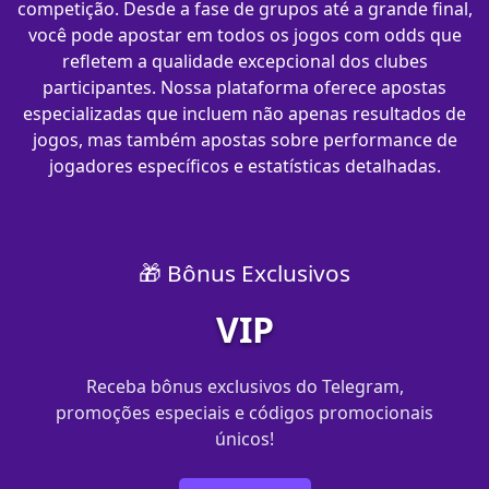
competição. Desde a fase de grupos até a grande final,
você pode apostar em todos os jogos com odds que
refletem a qualidade excepcional dos clubes
participantes. Nossa plataforma oferece apostas
especializadas que incluem não apenas resultados de
jogos, mas também apostas sobre performance de
jogadores específicos e estatísticas detalhadas.
🎁 Bônus Exclusivos
VIP
Receba bônus exclusivos do Telegram,
promoções especiais e códigos promocionais
únicos!