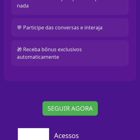
nada
💬 Participe das conversas e interaja
🎁 Receba bônus exclusivos
automaticamente
SEGUIR AGORA
Acessos