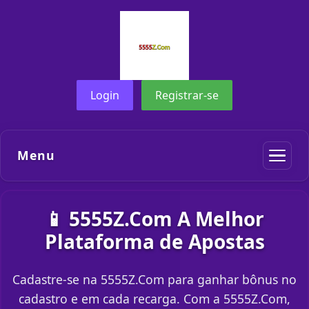
Login
Registrar-se
Menu
📱 5555Z.Com A Melhor
Plataforma de Apostas
Cadastre-se na 5555Z.Com para ganhar bônus no
cadastro e em cada recarga. Com a 5555Z.Com,