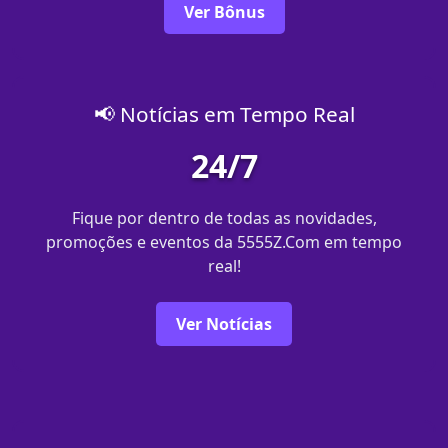
Ver Bônus
📢 Notícias em Tempo Real
24/7
Fique por dentro de todas as novidades,
promoções e eventos da 5555Z.Com em tempo
real!
Ver Notícias