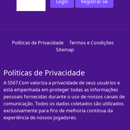
Login
Registrar-se
Políticas de Privacidade
Termos e Condições
Sitemap
Políticas de Privacidade
A 5567.Com valoriza a privacidade de seus usuários e
está empenhada em proteger todas as informações
pessoais fornecidas durante o uso de nossos canais de
comunicação. Todos os dados coletados são utilizados
exclusivamente para fins de melhoria contínua da
experiência de nossos jogadores.