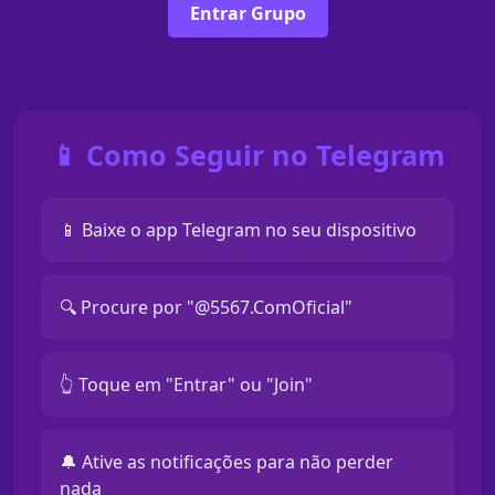
Entrar Grupo
📱 Como Seguir no Telegram
📱 Baixe o app Telegram no seu dispositivo
🔍 Procure por "@5567.ComOficial"
👆 Toque em "Entrar" ou "Join"
🔔 Ative as notificações para não perder
nada