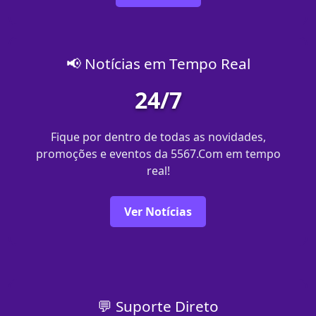
📢 Notícias em Tempo Real
24/7
Fique por dentro de todas as novidades,
promoções e eventos da 5567.Com em tempo
real!
Ver Notícias
💬 Suporte Direto