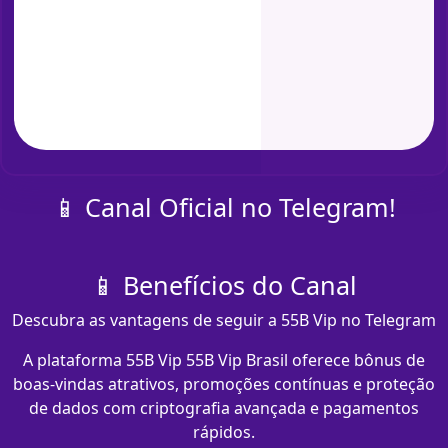
📱 Canal Oficial no Telegram!
📱 Benefícios do Canal
Descubra as vantagens de seguir a 55B Vip no Telegram
A plataforma 55B Vip 55B Vip Brasil oferece bônus de
boas-vindas atrativos, promoções contínuas e proteção
de dados com criptografia avançada e pagamentos
rápidos.