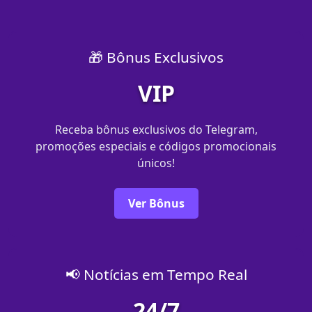
🎁 Bônus Exclusivos
VIP
Receba bônus exclusivos do Telegram,
promoções especiais e códigos promocionais
únicos!
Ver Bônus
📢 Notícias em Tempo Real
24/7