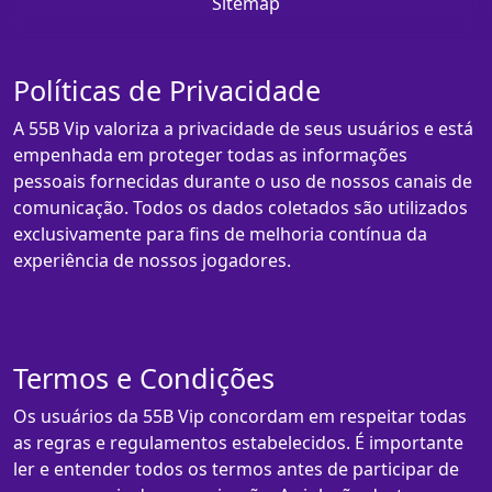
Sitemap
Políticas de Privacidade
A 55B Vip valoriza a privacidade de seus usuários e está
empenhada em proteger todas as informações
pessoais fornecidas durante o uso de nossos canais de
comunicação. Todos os dados coletados são utilizados
exclusivamente para fins de melhoria contínua da
experiência de nossos jogadores.
Termos e Condições
Os usuários da 55B Vip concordam em respeitar todas
as regras e regulamentos estabelecidos. É importante
ler e entender todos os termos antes de participar de