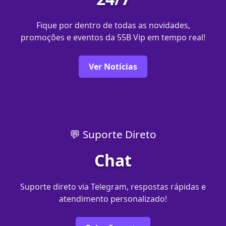
Fique por dentro de todas as novidades,
promoções e eventos da 55B Vip em tempo real!
Ver Notícias
💬 Suporte Direto
Chat
Suporte direto via Telegram, respostas rápidas e
atendimento personalizado!