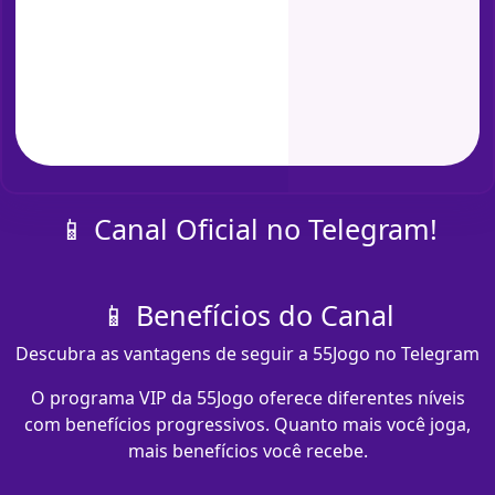
📱 Canal Oficial no Telegram!
📱 Benefícios do Canal
Descubra as vantagens de seguir a 55Jogo no Telegram
O programa VIP da 55Jogo oferece diferentes níveis
com benefícios progressivos. Quanto mais você joga,
mais benefícios você recebe.