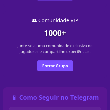
👥 Comunidade VIP
1000+
Junte-se a uma comunidade exclusiva de
jogadores e compartilhe experiências!
Entrar Grupo
📱 Como Seguir no Telegram