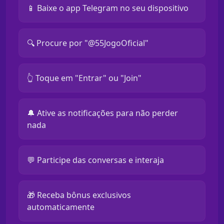
📱 Baixe o app Telegram no seu dispositivo
🔍 Procure por "@55JogoOficial"
👆 Toque em "Entrar" ou "Join"
🔔 Ative as notificações para não perder
nada
💬 Participe das conversas e interaja
🎁 Receba bônus exclusivos
automaticamente