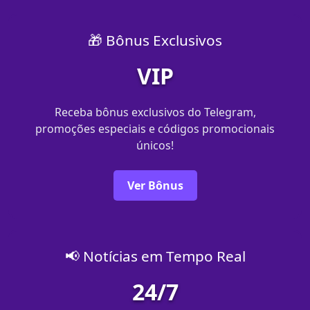
🎁 Bônus Exclusivos
VIP
Receba bônus exclusivos do Telegram,
promoções especiais e códigos promocionais
únicos!
Ver Bônus
📢 Notícias em Tempo Real
24/7