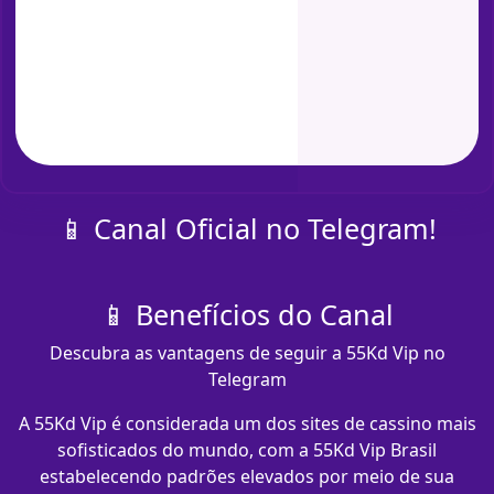
📱 Canal Oficial no Telegram!
📱 Benefícios do Canal
Descubra as vantagens de seguir a 55Kd Vip no
Telegram
A 55Kd Vip é considerada um dos sites de cassino mais
sofisticados do mundo, com a 55Kd Vip Brasil
estabelecendo padrões elevados por meio de sua