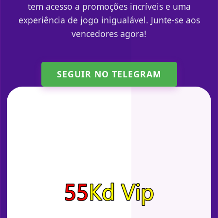
tem acesso a promoções incríveis e uma
experiência de jogo inigualável. Junte-se aos
vencedores agora!
SEGUIR NO TELEGRAM