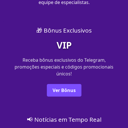
equipe de especialistas.
🎁 Bônus Exclusivos
VIP
Receba bônus exclusivos do Telegram,
promoções especiais e códigos promocionais
únicos!
Ver Bônus
📢 Notícias em Tempo Real