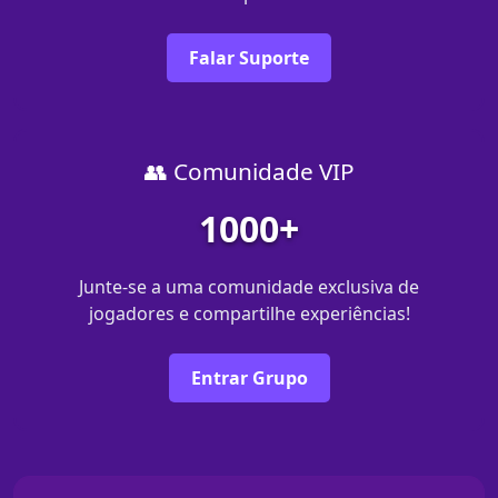
Falar Suporte
👥 Comunidade VIP
1000+
Junte-se a uma comunidade exclusiva de
jogadores e compartilhe experiências!
Entrar Grupo