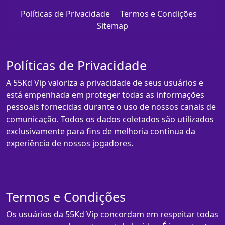
Políticas de Privacidade
Termos e Condições
Sitemap
Políticas de Privacidade
A 55Kd Vip valoriza a privacidade de seus usuários e
está empenhada em proteger todas as informações
pessoais fornecidas durante o uso de nossos canais de
comunicação. Todos os dados coletados são utilizados
exclusivamente para fins de melhoria contínua da
experiência de nossos jogadores.
Termos e Condições
Os usuários da 55Kd Vip concordam em respeitar todas