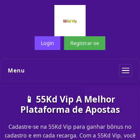
Login
Registrar-se
Menu
📱 55Kd Vip A Melhor
Plataforma de Apostas
Cadastre-se na 55Kd Vip para ganhar bônus no
cadastro e em cada recarga. Com a 55Kd Vip, você