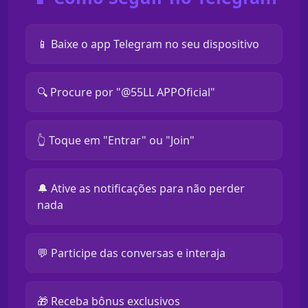
📱 Baixe o app Telegram no seu dispositivo
🔍 Procure por "@55LL APPOficial"
👆 Toque em "Entrar" ou "Join"
🔔 Ative as notificações para não perder
nada
💬 Participe das conversas e interaja
🎁 Receba bônus exclusivos