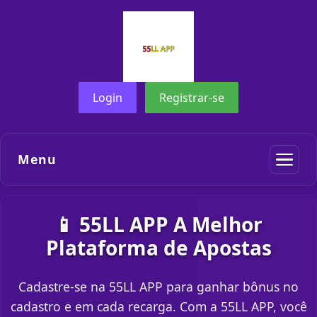
Login
Registrar-se
Menu
📱 55LL APP A Melhor
Plataforma de Apostas
Cadastre-se na 55LL APP para ganhar bônus no
cadastro e em cada recarga. Com a 55LL APP, você