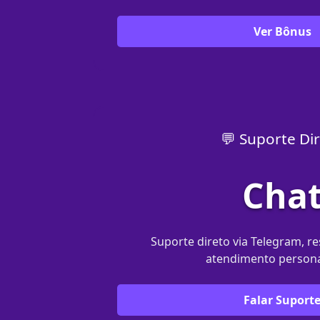
Ver Bônus
💬 Suporte Di
Cha
Suporte direto via Telegram, r
atendimento persona
Falar Suport