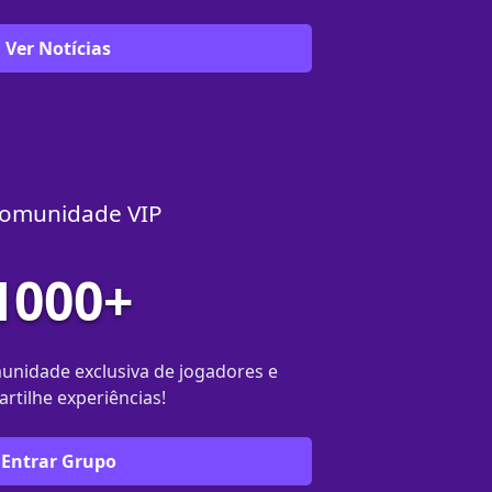
Ver Notícias
Comunidade VIP
1000+
unidade exclusiva de jogadores e
rtilhe experiências!
Entrar Grupo