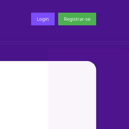
Login
Registrar-se