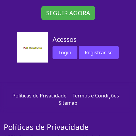
SEGUIR AGORA
Acessos
Login
Registrar-se
Políticas de Privacidade
Termos e Condições
Sitemap
Políticas de Privacidade