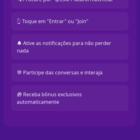
👆 Toque em "Entrar" ou "Join"
🔔 Ative as notificações para não perder
nada
💬 Participe das conversas e interaja
🎁 Receba bônus exclusivos
automaticamente