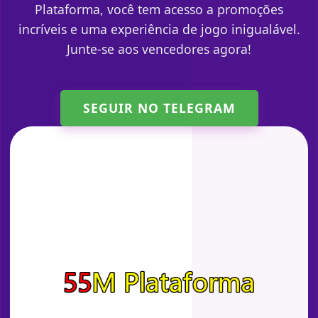
Plataforma, você tem acesso a promoções
incríveis e uma experiência de jogo inigualável.
Junte-se aos vencedores agora!
SEGUIR NO TELEGRAM