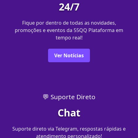
24/7
Fique por dentro de todas as novidades,
promoções e eventos da 55QQ Plataforma em
tempo real!
Ver Notícias
💬 Suporte Direto
Chat
Suporte direto via Telegram, respostas rápidas e
atendimento personalizado!