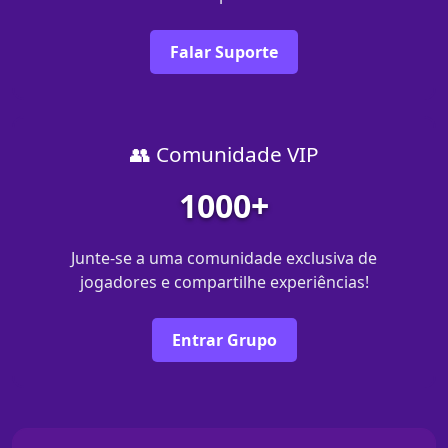
Falar Suporte
👥 Comunidade VIP
1000+
Junte-se a uma comunidade exclusiva de
jogadores e compartilhe experiências!
Entrar Grupo