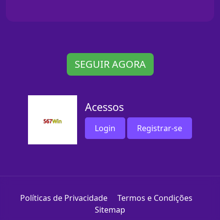
SEGUIR AGORA
Acessos
Login
Registrar-se
Políticas de Privacidade
Termos e Condições
Sitemap