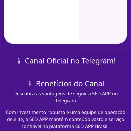
📱 Canal Oficial no Telegram!
📱 Benefícios do Canal
Descubra as vantagens de seguir a 56D APP no
Telegram
Com investimento robusto e uma equipe de operação
de elite, a 56D APP mantém conteúdo vasto e serviço
confiável na plataforma 56D APP Brasil .