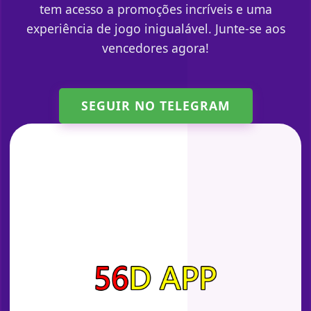
tem acesso a promoções incríveis e uma
experiência de jogo inigualável. Junte-se aos
vencedores agora!
SEGUIR NO TELEGRAM