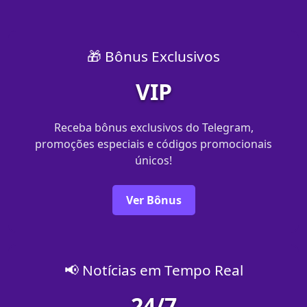
🎁 Bônus Exclusivos
VIP
Receba bônus exclusivos do Telegram,
promoções especiais e códigos promocionais
únicos!
Ver Bônus
📢 Notícias em Tempo Real
24/7