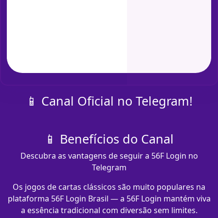
📱 Canal Oficial no Telegram!
📱 Benefícios do Canal
Descubra as vantagens de seguir a 56F Login no
Telegram
Os jogos de cartas clássicos são muito populares na
plataforma 56F Login Brasil — a 56F Login mantém viva
a essência tradicional com diversão sem limites.