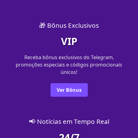
🎁 Bônus Exclusivos
VIP
Receba bônus exclusivos do Telegram,
promoções especiais e códigos promocionais
únicos!
Ver Bônus
📢 Notícias em Tempo Real
24/7