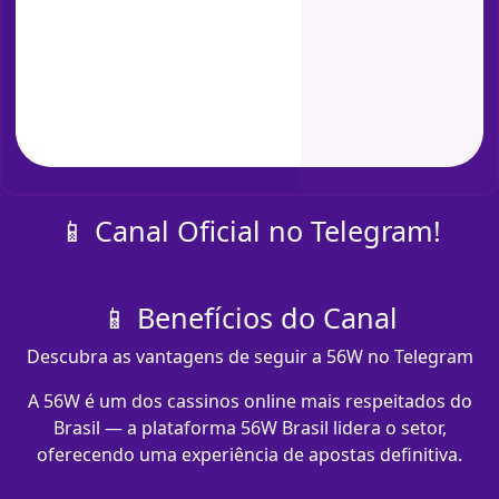
📱 Canal Oficial no Telegram!
📱 Benefícios do Canal
Descubra as vantagens de seguir a 56W no Telegram
A 56W é um dos cassinos online mais respeitados do
Brasil — a plataforma 56W Brasil lidera o setor,
oferecendo uma experiência de apostas definitiva.