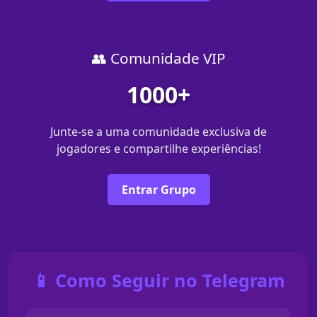
👥 Comunidade VIP
1000+
Junte-se a uma comunidade exclusiva de
jogadores e compartilhe experiências!
Entrar Grupo
📱 Como Seguir no Telegram