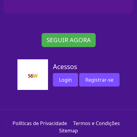
SEGUIR AGORA
Acessos
Login
Registrar-se
Políticas de Privacidade
Termos e Condições
Sitemap