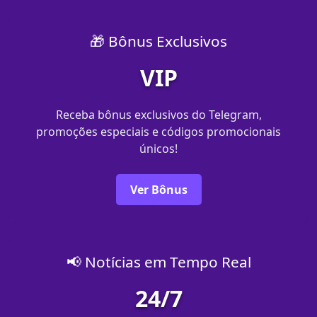
🎁 Bônus Exclusivos
VIP
Receba bônus exclusivos do Telegram,
promoções especiais e códigos promocionais
únicos!
Ver Bônus
📢 Notícias em Tempo Real
24/7