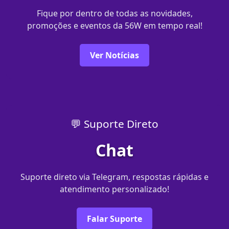
Fique por dentro de todas as novidades,
promoções e eventos da 56W em tempo real!
Ver Notícias
💬 Suporte Direto
Chat
Suporte direto via Telegram, respostas rápidas e
atendimento personalizado!
Falar Suporte