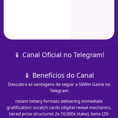
📱 Canal Oficial no Telegram!
📱 Benefícios do Canal
Descubra as vantagens de seguir a 56Win Game no
Telegram
nstant lottery formats delivering immediate
gratification: scratch cards (digital reveal mechanics,
tiered prize structures 2x-10.000x stake), keno (20-