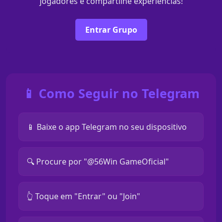
jogadores e compartilhe experiências!
Entrar Grupo
📱 Como Seguir no Telegram
📱 Baixe o app Telegram no seu dispositivo
🔍 Procure por "@56Win GameOficial"
👆 Toque em "Entrar" ou "Join"