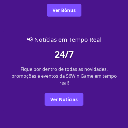
Ver Bônus
📢 Notícias em Tempo Real
24/7
Fique por dentro de todas as novidades,
promoções e eventos da 56Win Game em tempo
real!
Ver Notícias