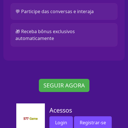
💬 Participe das conversas e interaja
🎁 Receba bônus exclusivos
automaticamente
SEGUIR AGORA
Acessos
Login
Registrar-se