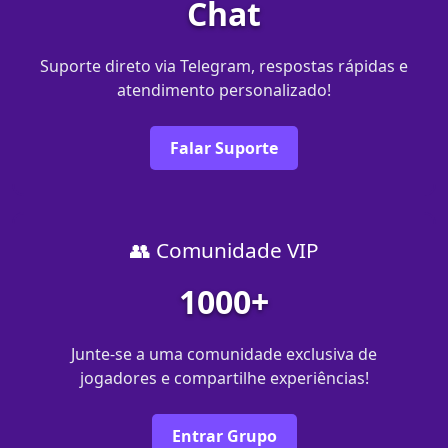
Chat
Suporte direto via Telegram, respostas rápidas e
atendimento personalizado!
Falar Suporte
👥 Comunidade VIP
1000+
Junte-se a uma comunidade exclusiva de
jogadores e compartilhe experiências!
Entrar Grupo