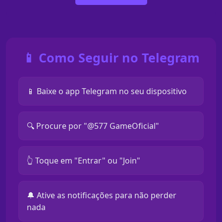
📱 Como Seguir no Telegram
📱 Baixe o app Telegram no seu dispositivo
🔍 Procure por "@577 GameOficial"
👆 Toque em "Entrar" ou "Join"
🔔 Ative as notificações para não perder
nada