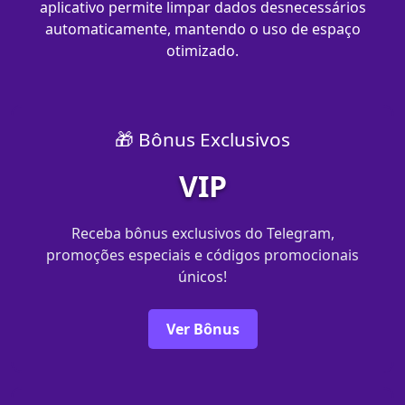
aplicativo permite limpar dados desnecessários
automaticamente, mantendo o uso de espaço
otimizado.
🎁 Bônus Exclusivos
VIP
Receba bônus exclusivos do Telegram,
promoções especiais e códigos promocionais
únicos!
Ver Bônus