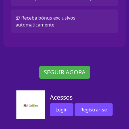
🎁 Receba bônus exclusivos
automaticamente
SEGUIR AGORA
Acessos
Login
Registrar-se