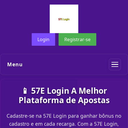
Login
Registrar-se
Menu
📱 57E Login A Melhor
Plataforma de Apostas
Cadastre-se na 57E Login para ganhar bônus no
cadastro e em cada recarga. Com a 57E Login,