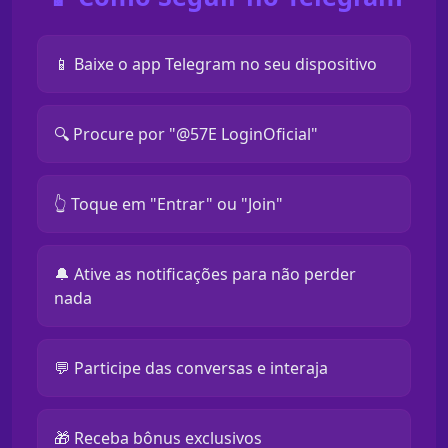
📱 Baixe o app Telegram no seu dispositivo
🔍 Procure por "@57E LoginOficial"
👆 Toque em "Entrar" ou "Join"
🔔 Ative as notificações para não perder
nada
💬 Participe das conversas e interaja
🎁 Receba bônus exclusivos