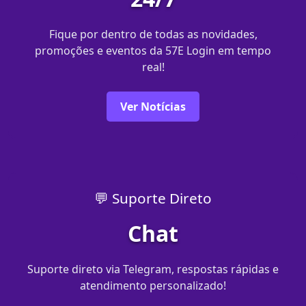
Fique por dentro de todas as novidades,
promoções e eventos da 57E Login em tempo
real!
Ver Notícias
💬 Suporte Direto
Chat
Suporte direto via Telegram, respostas rápidas e
atendimento personalizado!