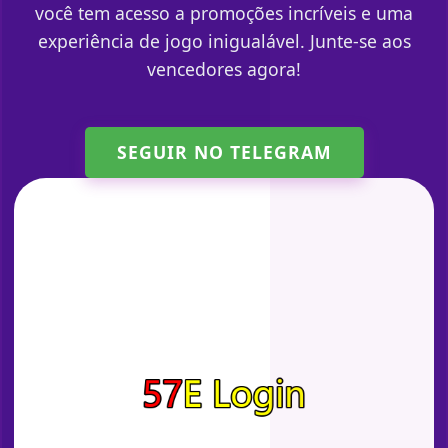
você tem acesso a promoções incríveis e uma
experiência de jogo inigualável. Junte-se aos
vencedores agora!
SEGUIR NO TELEGRAM