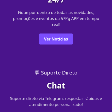
Fique por dentro de todas as novidades,
promoções e eventos da 57Pg APP em tempo
real!
Ver Notícias
💬 Suporte Direto
Chat
Suporte direto via Telegram, respostas rápidas e
atendimento personalizado!