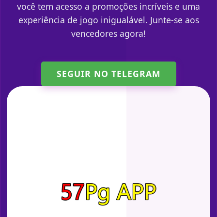
você tem acesso a promoções incríveis e uma
experiência de jogo inigualável. Junte-se aos
vencedores agora!
SEGUIR NO TELEGRAM