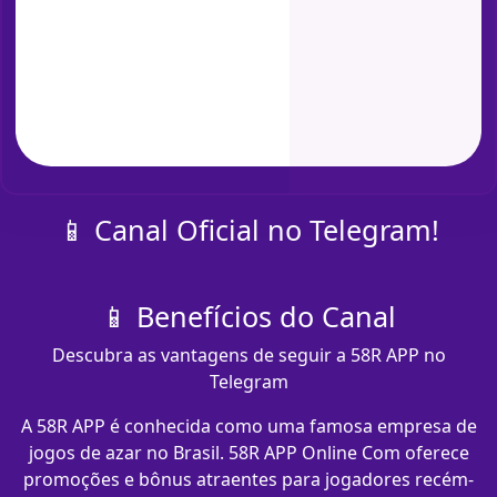
📱 Canal Oficial no Telegram!
📱 Benefícios do Canal
Descubra as vantagens de seguir a 58R APP no
Telegram
A 58R APP é conhecida como uma famosa empresa de
jogos de azar no Brasil. 58R APP Online Com oferece
promoções e bônus atraentes para jogadores recém-