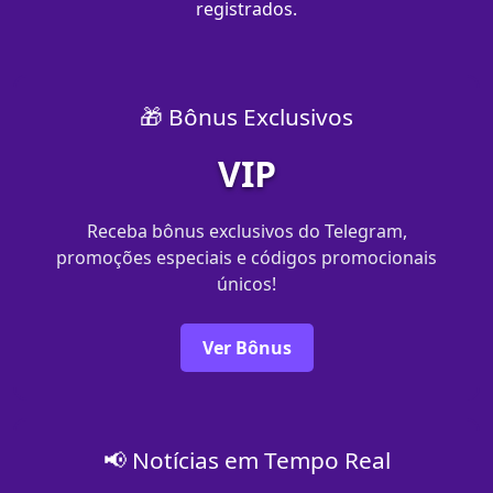
registrados.
🎁 Bônus Exclusivos
VIP
Receba bônus exclusivos do Telegram,
promoções especiais e códigos promocionais
únicos!
Ver Bônus
📢 Notícias em Tempo Real