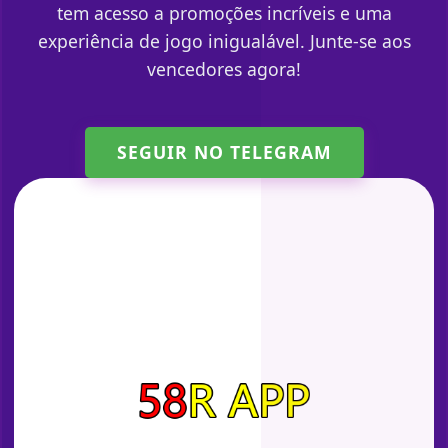
tem acesso a promoções incríveis e uma
experiência de jogo inigualável. Junte-se aos
vencedores agora!
SEGUIR NO TELEGRAM