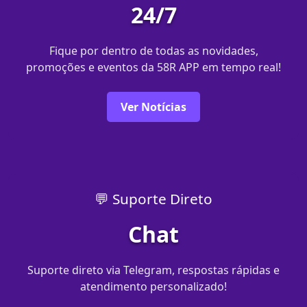
24/7
Fique por dentro de todas as novidades,
promoções e eventos da 58R APP em tempo real!
Ver Notícias
💬 Suporte Direto
Chat
Suporte direto via Telegram, respostas rápidas e
atendimento personalizado!