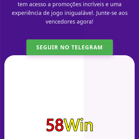
tem acesso a promoções incríveis e uma
experiência de jogo inigualável. Junte-se aos
vencedores agora!
SEGUIR NO TELEGRAM