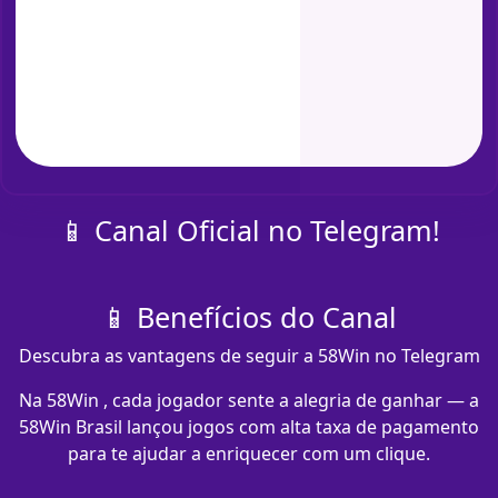
📱 Canal Oficial no Telegram!
📱 Benefícios do Canal
Descubra as vantagens de seguir a 58Win no Telegram
Na 58Win , cada jogador sente a alegria de ganhar — a
58Win Brasil lançou jogos com alta taxa de pagamento
para te ajudar a enriquecer com um clique.