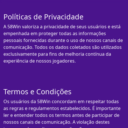
Políticas de Privacidade
A 58Win valoriza a privacidade de seus usuários e está
empenhada em proteger todas as informações
pessoais fornecidas durante o uso de nossos canais de
comunicação. Todos os dados coletados são utilizados
exclusivamente para fins de melhoria contínua da
experiência de nossos jogadores.
Termos e Condições
Os usuários da 58Win concordam em respeitar todas
as regras e regulamentos estabelecidos. É importante
ler e entender todos os termos antes de participar de
nossos canais de comunicação. A violação destes