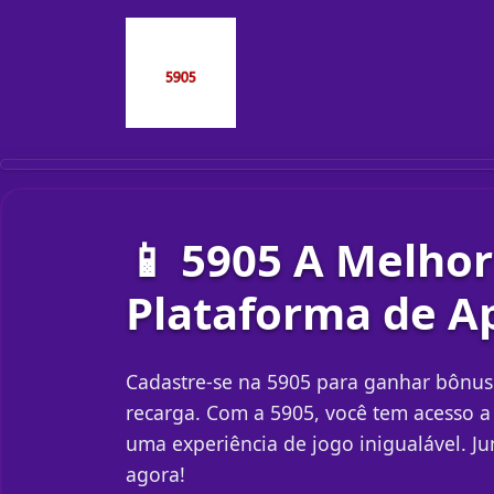
📱 5905 A Melhor
Plataforma de A
Cadastre-se na 5905 para ganhar bônus
recarga. Com a 5905, você tem acesso a
uma experiência de jogo inigualável. J
agora!