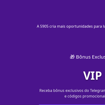
A 5905 cria mais oportunidades para l
🎁 Bônus Exclu
VIP
Receba bônus exclusivos do Telegra
e códigos promocionai