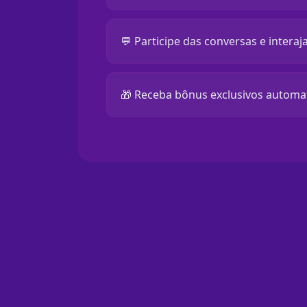
💬 Participe das conversas e interaj
🎁 Receba bônus exclusivos autom