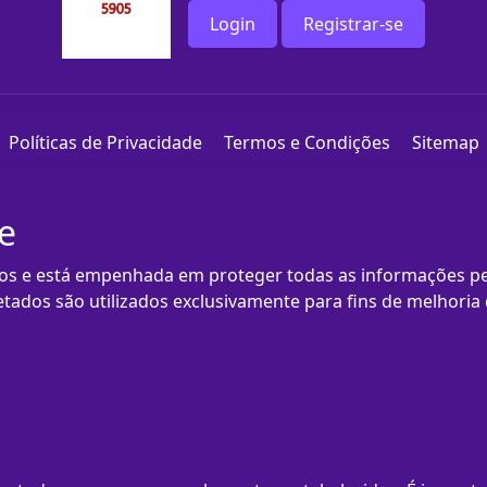
Login
Registrar-se
Políticas de Privacidade
Termos e Condições
Sitemap
de
rios e está empenhada em proteger todas as informações p
tados são utilizados exclusivamente para fins de melhoria