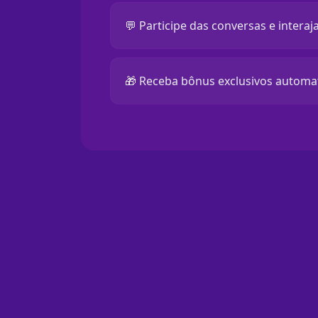
💬 Participe das conversas e interaj
🎁 Receba bônus exclusivos autom