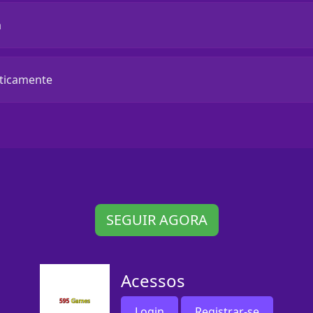
a
aticamente
SEGUIR AGORA
Acessos
Login
Registrar-se