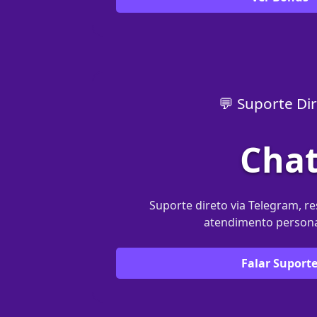
💬 Suporte Di
Cha
Suporte direto via Telegram, r
atendimento persona
Falar Suport