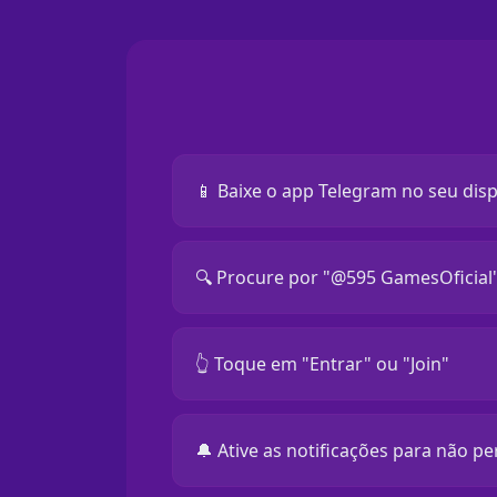
📱 Baixe o app Telegram no seu disp
🔍 Procure por "@595 GamesOficial
👆 Toque em "Entrar" ou "Join"
🔔 Ative as notificações para não p