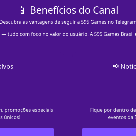
📱 Benefícios do Canal
Descubra as vantagens de seguir a 595 Games no Telegra
— tudo com foco no valor do usuário. A 595 Games Brasil é o
sivos
📢 Notí
m, promoções especiais
Fique por dentro d
s únicos!
eventos da 