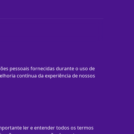
ões pessoais fornecidas durante o uso de
elhoria contínua da experiência de nossos
mportante ler e entender todos os termos