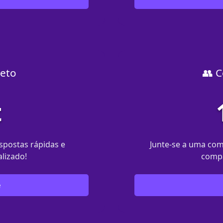
reto
👥 
t
espostas rápidas e
Junte-se a uma com
lizado!
compa
e