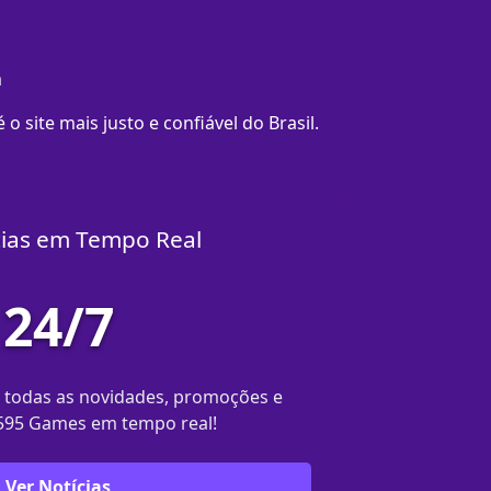
m
 site mais justo e confiável do Brasil.
cias em Tempo Real
24/7
e todas as novidades, promoções e
595 Games em tempo real!
Ver Notícias