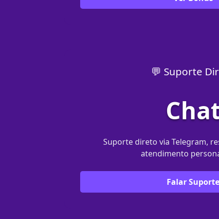
💬 Suporte Di
Cha
Suporte direto via Telegram, r
atendimento persona
Falar Suport