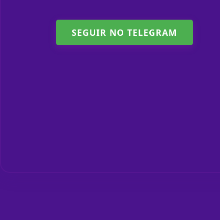
SEGUIR NO TELEGRAM