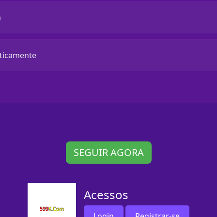
a
aticamente
SEGUIR AGORA
Acessos
Login
Registrar-se