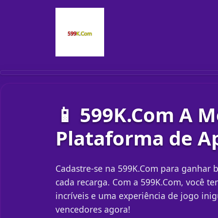
📱 599K.Com A M
Plataforma de A
Cadastre-se na 599K.Com para ganhar 
cada recarga. Com a 599K.Com, você t
incríveis e uma experiência de jogo inig
vencedores agora!