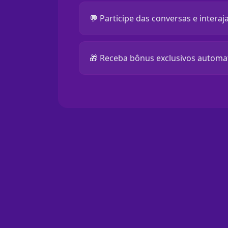
💬 Participe das conversas e interaj
🎁 Receba bônus exclusivos autom