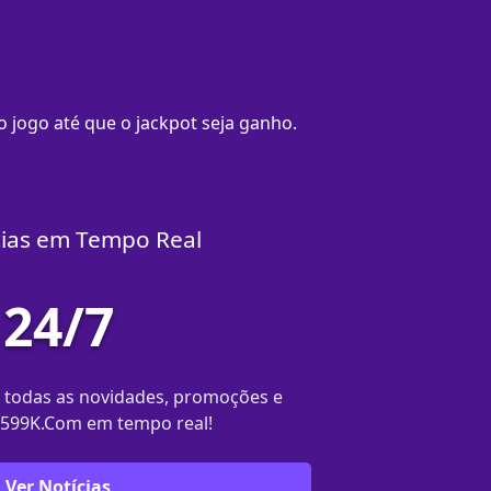
 jogo até que o jackpot seja ganho.
cias em Tempo Real
24/7
e todas as novidades, promoções e
 599K.Com em tempo real!
Ver Notícias