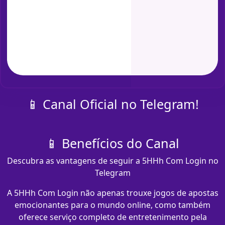
📱 Canal Oficial no Telegram!
📱 Benefícios do Canal
Descubra as vantagens de seguir a 5HHh Com Login no
Telegram
A 5HHh Com Login não apenas trouxe jogos de apostas
emocionantes para o mundo online, como também
oferece serviço completo de entretenimento pela