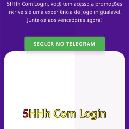
5HHh Com Login, você tem acesso a promoções
incríveis e uma experiência de jogo inigualável.
Junte-se aos vencedores agora!
SEGUIR NO TELEGRAM