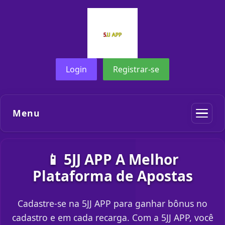
Login
Registrar-se
Menu
📱 5JJ APP A Melhor
Plataforma de Apostas
Cadastre-se na 5JJ APP para ganhar bônus no
cadastro e em cada recarga. Com a 5JJ APP, você