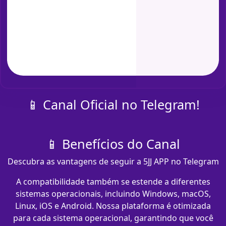
📱 Canal Oficial no Telegram!
📱 Benefícios do Canal
Descubra as vantagens de seguir a 5JJ APP no Telegram
A compatibilidade também se estende a diferentes
sistemas operacionais, incluindo Windows, macOS,
Linux, iOS e Android. Nossa plataforma é otimizada
para cada sistema operacional, garantindo que você