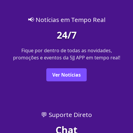
📢 Notícias em Tempo Real
24/7
Fique por dentro de todas as novidades,
promoções e eventos da 5JJ APP em tempo real!
Ver Notícias
💬 Suporte Direto
Chat