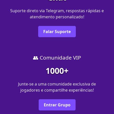
Suporte direto via Telegram, respostas rápidas e
atendimento personalizado!
Falar Suporte
👥 Comunidade VIP
1000+
Junte-se a uma comunidade exclusiva de
jogadores e compartilhe experiências!
Entrar Grupo