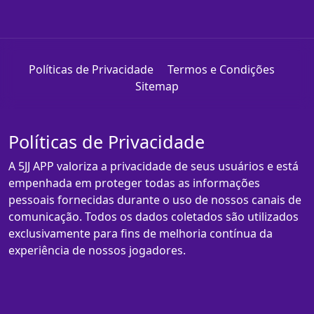
Políticas de Privacidade
Termos e Condições
Sitemap
Políticas de Privacidade
A 5JJ APP valoriza a privacidade de seus usuários e está
empenhada em proteger todas as informações
pessoais fornecidas durante o uso de nossos canais de
comunicação. Todos os dados coletados são utilizados
exclusivamente para fins de melhoria contínua da
experiência de nossos jogadores.