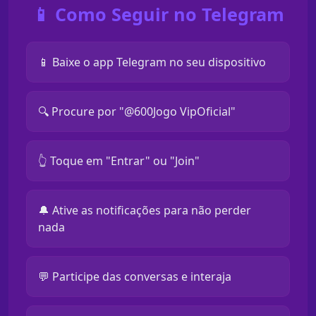
📱 Como Seguir no Telegram
📱 Baixe o app Telegram no seu dispositivo
🔍 Procure por "@600Jogo VipOficial"
👆 Toque em "Entrar" ou "Join"
🔔 Ative as notificações para não perder
nada
💬 Participe das conversas e interaja