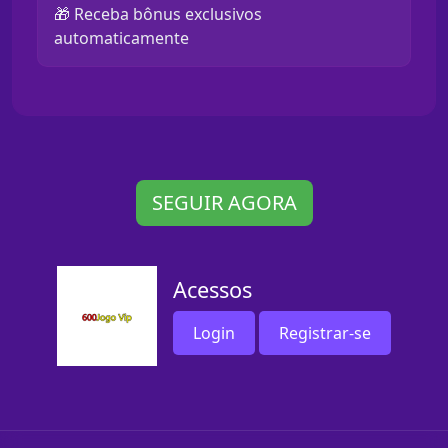
🎁 Receba bônus exclusivos
automaticamente
SEGUIR AGORA
Acessos
Login
Registrar-se