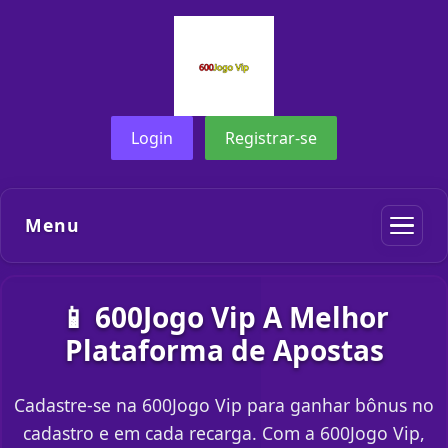
Login
Registrar-se
Menu
📱 600Jogo Vip A Melhor
Plataforma de Apostas
Cadastre-se na 600Jogo Vip para ganhar bônus no
cadastro e em cada recarga. Com a 600Jogo Vip,