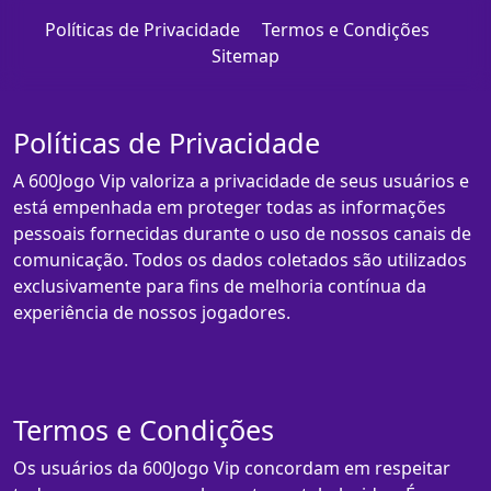
Políticas de Privacidade
Termos e Condições
Sitemap
Políticas de Privacidade
A 600Jogo Vip valoriza a privacidade de seus usuários e
está empenhada em proteger todas as informações
pessoais fornecidas durante o uso de nossos canais de
comunicação. Todos os dados coletados são utilizados
exclusivamente para fins de melhoria contínua da
experiência de nossos jogadores.
Termos e Condições
Os usuários da 600Jogo Vip concordam em respeitar