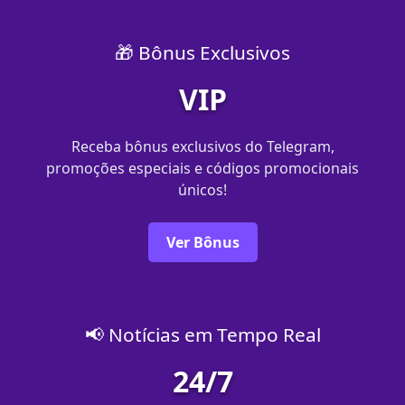
🎁 Bônus Exclusivos
VIP
Receba bônus exclusivos do Telegram,
promoções especiais e códigos promocionais
únicos!
Ver Bônus
📢 Notícias em Tempo Real
24/7