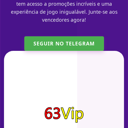
tem acesso a promoções incríveis e uma
experiência de jogo inigualável. Junte-se aos
vencedores agora!
SEGUIR NO TELEGRAM