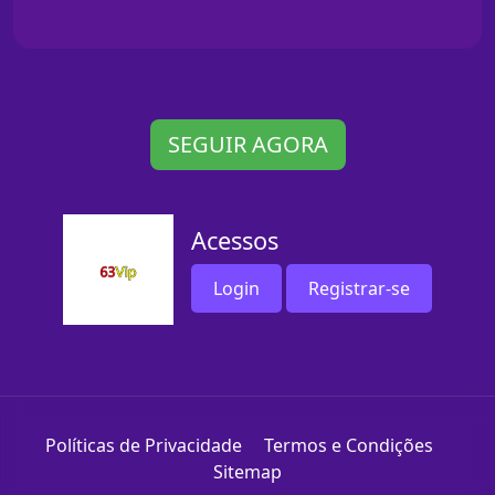
SEGUIR AGORA
Acessos
Login
Registrar-se
Políticas de Privacidade
Termos e Condições
Sitemap