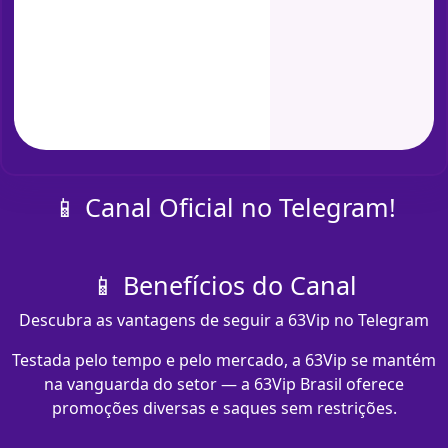
📱 Canal Oficial no Telegram!
📱 Benefícios do Canal
Descubra as vantagens de seguir a 63Vip no Telegram
Testada pelo tempo e pelo mercado, a 63Vip se mantém
na vanguarda do setor — a 63Vip Brasil oferece
promoções diversas e saques sem restrições.