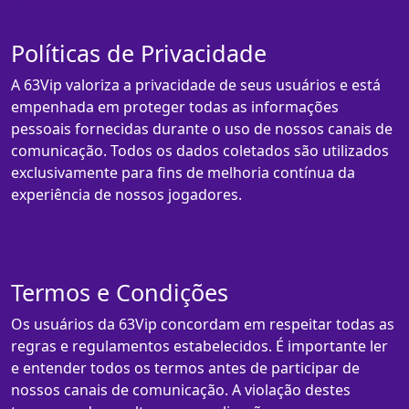
Políticas de Privacidade
A 63Vip valoriza a privacidade de seus usuários e está
empenhada em proteger todas as informações
pessoais fornecidas durante o uso de nossos canais de
comunicação. Todos os dados coletados são utilizados
exclusivamente para fins de melhoria contínua da
experiência de nossos jogadores.
Termos e Condições
Os usuários da 63Vip concordam em respeitar todas as
regras e regulamentos estabelecidos. É importante ler
e entender todos os termos antes de participar de
nossos canais de comunicação. A violação destes