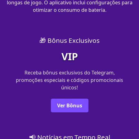
longas de jogo. O aplicativo inclui configurações para
otimizar o consumo de bateria.
🎁 Bônus Exclusivos
VIP
Receba bônus exclusivos do Telegram,
promoções especiais e códigos promocionais
únicos!
Ver Bônus
📢 Notícias em Tempo Real