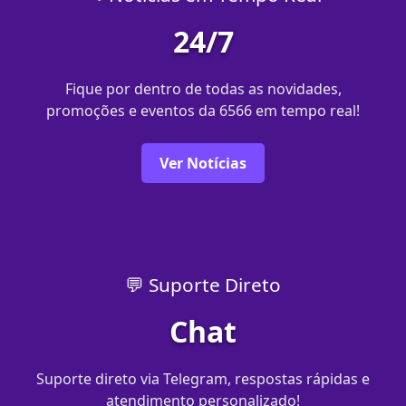
24/7
Fique por dentro de todas as novidades,
promoções e eventos da 6566 em tempo real!
Ver Notícias
💬 Suporte Direto
Chat
Suporte direto via Telegram, respostas rápidas e
atendimento personalizado!