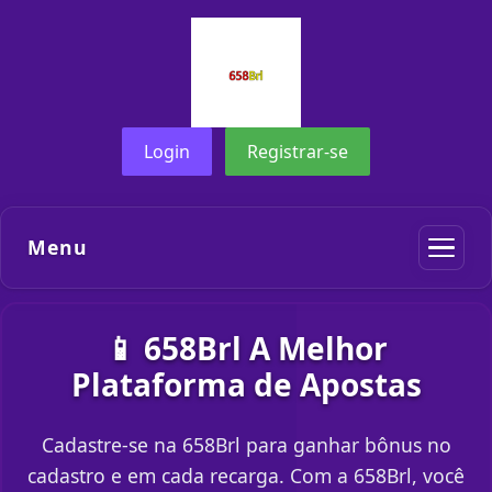
Login
Registrar-se
Menu
📱 658Brl A Melhor
Plataforma de Apostas
Cadastre-se na 658Brl para ganhar bônus no
cadastro e em cada recarga. Com a 658Brl, você