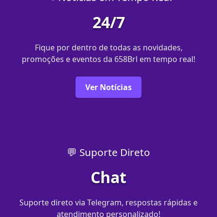
24/7
Fique por dentro de todas as novidades,
promoções e eventos da 658Brl em tempo real!
Ver Notícias
💬 Suporte Direto
Chat
Suporte direto via Telegram, respostas rápidas e
atendimento personalizado!