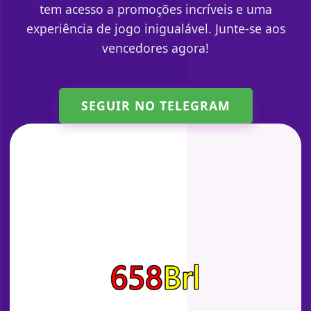
tem acesso a promoções incríveis e uma
experiência de jogo inigualável. Junte-se aos
vencedores agora!
SEGUIR NO TELEGRAM