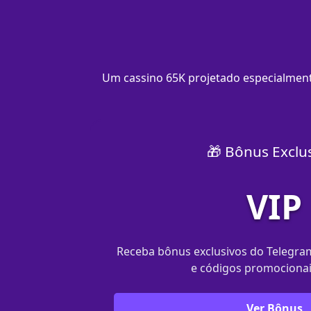
Um cassino 65K projetado especialmente 
🎁 Bônus Exclu
VIP
Receba bônus exclusivos do Telegra
e códigos promocionai
Ver Bônus