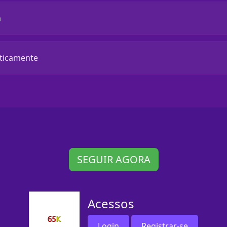
a
aticamente
SEGUIR AGORA
Acessos
Login
Registrar-se