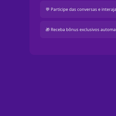
💬 Participe das conversas e interaj
🎁 Receba bônus exclusivos autom