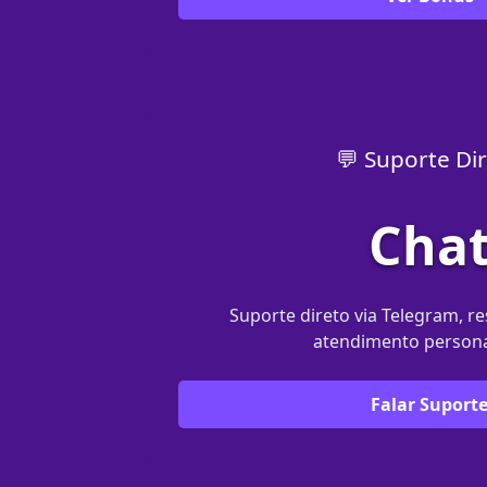
💬 Suporte Di
Cha
Suporte direto via Telegram, r
atendimento persona
Falar Suport