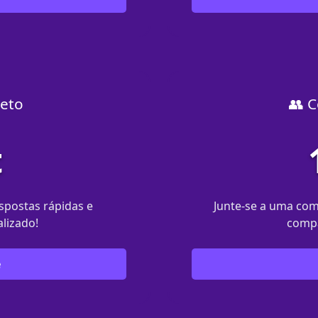
reto
👥 
t
espostas rápidas e
Junte-se a uma com
lizado!
compa
e