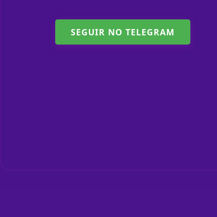
SEGUIR NO TELEGRAM