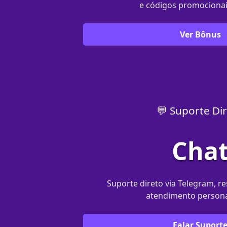
e códigos promocionai
Ver Bônus
💬 Suporte Di
Cha
Suporte direto via Telegram, r
atendimento persona
Falar Suport