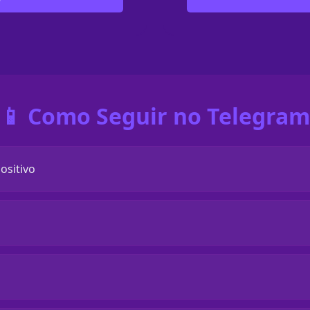
📱 Como Seguir no Telegram
ositivo
"