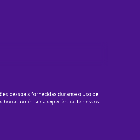
ões pessoais fornecidas durante o uso de
elhoria contínua da experiência de nossos