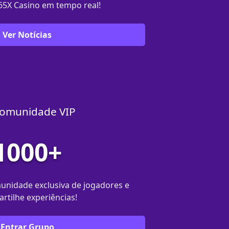
65X Casino em tempo real!
Ver Notícias
Comunidade VIP
1000+
unidade exclusiva de jogadores e
rtilhe experiências!
Entrar Grupo