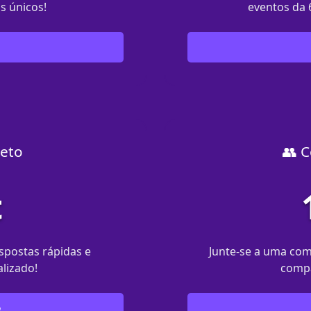
s únicos!
eventos da 
reto
👥 
t
espostas rápidas e
Junte-se a uma com
lizado!
compa
e