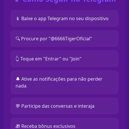
📱 Baixe o app Telegram no seu dispositivo
🔍 Procure por "@6666TigerOficial"
👆 Toque em "Entrar" ou "Join"
🔔 Ative as notificações para não perder
nada
💬 Participe das conversas e interaja
🎁 Receba bônus exclusivos