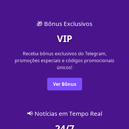
🎁 Bônus Exclusivos
VIP
Receba bônus exclusivos do Telegram,
promoções especiais e códigos promocionais
únicos!
Ver Bônus
📢 Notícias em Tempo Real
24/7