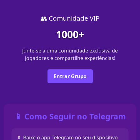
👥 Comunidade VIP
1000+
Junte-se a uma comunidade exclusiva de
jogadores e compartilhe experiências!
Entrar Grupo
📱 Como Seguir no Telegram
📱 Baixe o app Telegram no seu dispositivo