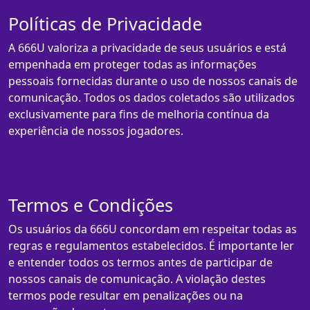
Políticas de Privacidade
A 666U valoriza a privacidade de seus usuários e está
empenhada em proteger todas as informações
pessoais fornecidas durante o uso de nossos canais de
comunicação. Todos os dados coletados são utilizados
exclusivamente para fins de melhoria contínua da
experiência de nossos jogadores.
Termos e Condições
Os usuários da 666U concordam em respeitar todas as
regras e regulamentos estabelecidos. É importante ler
e entender todos os termos antes de participar de
nossos canais de comunicação. A violação destes
termos pode resultar em penalizações ou na