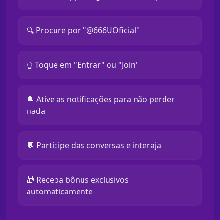
🔍 Procure por "@666UOficial"
👆 Toque em "Entrar" ou "Join"
🔔 Ative as notificações para não perder
nada
💬 Participe das conversas e interaja
🎁 Receba bônus exclusivos
automaticamente