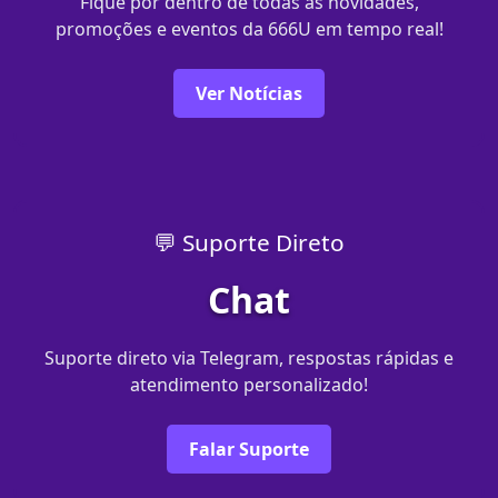
Fique por dentro de todas as novidades,
promoções e eventos da 666U em tempo real!
Ver Notícias
💬 Suporte Direto
Chat
Suporte direto via Telegram, respostas rápidas e
atendimento personalizado!
Falar Suporte