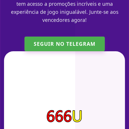
tem acesso a promoções incríveis e uma
experiência de jogo inigualável. Junte-se aos
vencedores agora!
SEGUIR NO TELEGRAM