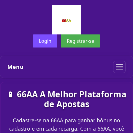
Login
Registrar-se
Menu
📱 66AA A Melhor Plataforma
de Apostas
Cadastre-se na 66AA para ganhar bônus no
cadastro e em cada recarga. Com a 66AA, você