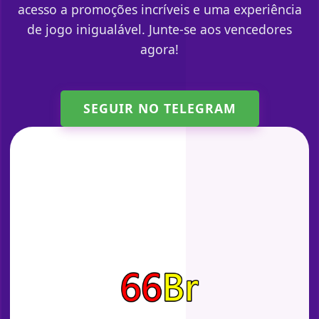
acesso a promoções incríveis e uma experiência
de jogo inigualável. Junte-se aos vencedores
agora!
SEGUIR NO TELEGRAM