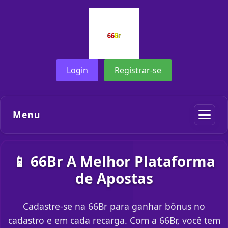
Login
Registrar-se
Menu
📱 66Br A Melhor Plataforma
de Apostas
Cadastre-se na 66Br para ganhar bônus no
cadastro e em cada recarga. Com a 66Br, você tem