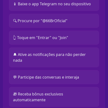
📱 Baixe o app Telegram no seu dispositivo
🔍 Procure por "@66BrOficial"
👆 Toque em "Entrar" ou "Join"
🔔 Ative as notificações para não perder
nada
💬 Participe das conversas e interaja
🎁 Receba bônus exclusivos
automaticamente