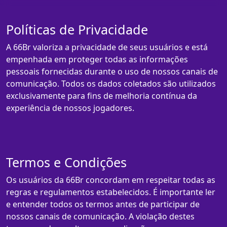
Políticas de Privacidade
A 66Br valoriza a privacidade de seus usuários e está
empenhada em proteger todas as informações
pessoais fornecidas durante o uso de nossos canais de
comunicação. Todos os dados coletados são utilizados
exclusivamente para fins de melhoria contínua da
experiência de nossos jogadores.
Termos e Condições
Os usuários da 66Br concordam em respeitar todas as
regras e regulamentos estabelecidos. É importante ler
e entender todos os termos antes de participar de
nossos canais de comunicação. A violação destes