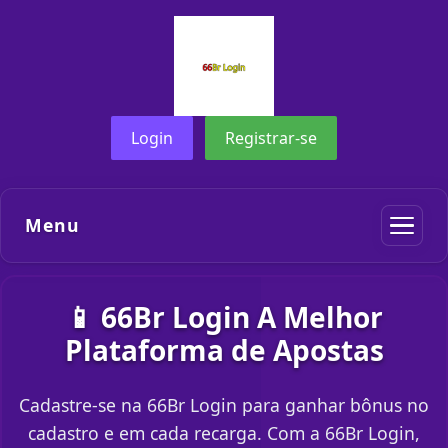
Login
Registrar-se
Menu
📱 66Br Login A Melhor
Plataforma de Apostas
Cadastre-se na 66Br Login para ganhar bônus no
cadastro e em cada recarga. Com a 66Br Login,