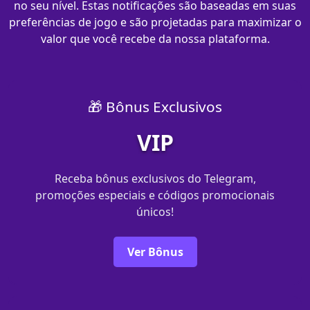
no seu nível. Estas notificações são baseadas em suas
preferências de jogo e são projetadas para maximizar o
valor que você recebe da nossa plataforma.
🎁 Bônus Exclusivos
VIP
Receba bônus exclusivos do Telegram,
promoções especiais e códigos promocionais
únicos!
Ver Bônus