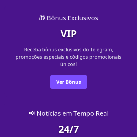
🎁 Bônus Exclusivos
VIP
Receba bônus exclusivos do Telegram,
promoções especiais e códigos promocionais
únicos!
Ver Bônus
📢 Notícias em Tempo Real
24/7