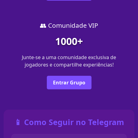
👥 Comunidade VIP
1000+
Junte-se a uma comunidade exclusiva de
jogadores e compartilhe experiências!
Entrar Grupo
📱 Como Seguir no Telegram