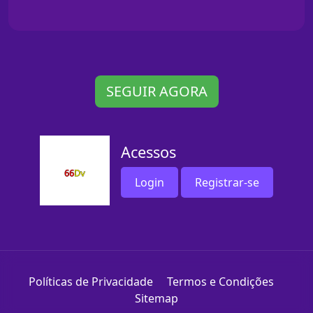
SEGUIR AGORA
Acessos
Login
Registrar-se
Políticas de Privacidade
Termos e Condições
Sitemap