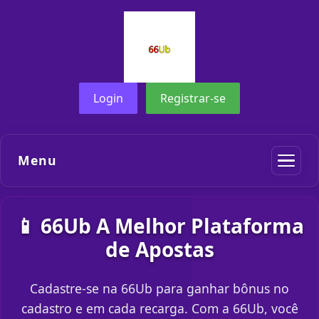
Login
Registrar-se
Menu
📱 66Ub A Melhor Plataforma
de Apostas
Cadastre-se na 66Ub para ganhar bônus no
cadastro e em cada recarga. Com a 66Ub, você