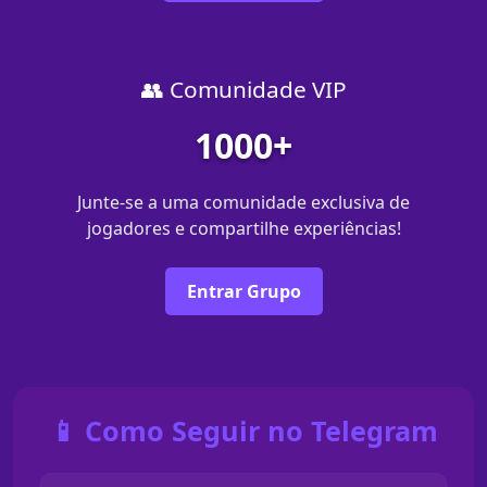
👥 Comunidade VIP
1000+
Junte-se a uma comunidade exclusiva de
jogadores e compartilhe experiências!
Entrar Grupo
📱 Como Seguir no Telegram