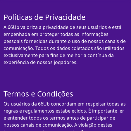
Políticas de Privacidade
A 66Ub valoriza a privacidade de seus usuários e está
empenhada em proteger todas as informações
pessoais fornecidas durante o uso de nossos canais de
comunicação. Todos os dados coletados são utilizados
exclusivamente para fins de melhoria contínua da
experiência de nossos jogadores.
Termos e Condições
Os usuários da 66Ub concordam em respeitar todas as
regras e regulamentos estabelecidos. É importante ler
e entender todos os termos antes de participar de
nossos canais de comunicação. A violação destes