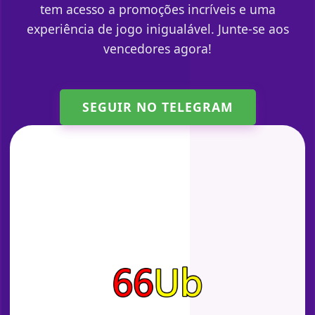
tem acesso a promoções incríveis e uma
experiência de jogo inigualável. Junte-se aos
vencedores agora!
SEGUIR NO TELEGRAM