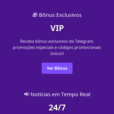
🎁 Bônus Exclusivos
VIP
Receba bônus exclusivos do Telegram,
promoções especiais e códigos promocionais
únicos!
Ver Bônus
📢 Notícias em Tempo Real
24/7