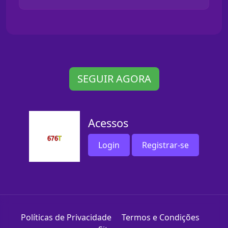
SEGUIR AGORA
Acessos
Login
Registrar-se
Políticas de Privacidade
Termos e Condições