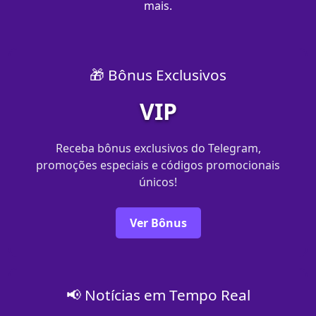
mais.
🎁 Bônus Exclusivos
VIP
Receba bônus exclusivos do Telegram,
promoções especiais e códigos promocionais
únicos!
Ver Bônus
📢 Notícias em Tempo Real