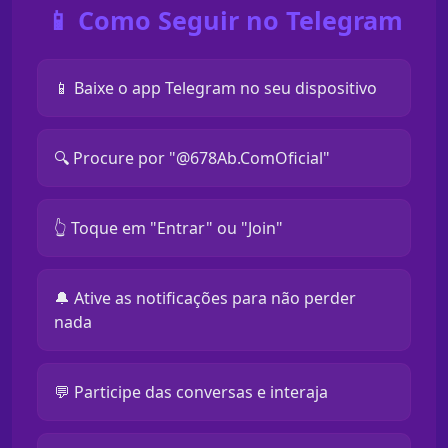
📱 Como Seguir no Telegram
📱 Baixe o app Telegram no seu dispositivo
🔍 Procure por "@678Ab.ComOficial"
👆 Toque em "Entrar" ou "Join"
🔔 Ative as notificações para não perder
nada
💬 Participe das conversas e interaja