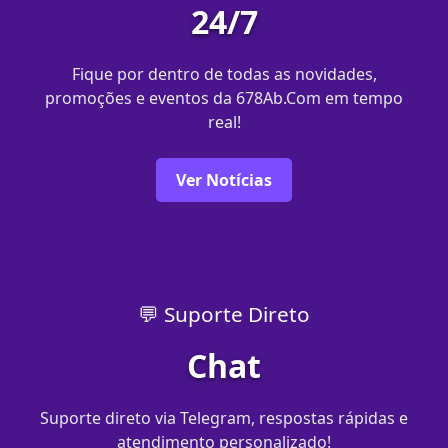
24/7
Fique por dentro de todas as novidades,
promoções e eventos da 678Ab.Com em tempo
real!
Ver Notícias
💬 Suporte Direto
Chat
Suporte direto via Telegram, respostas rápidas e
atendimento personalizado!