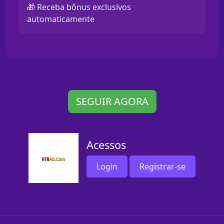
🎁 Receba bônus exclusivos
automaticamente
SEGUIR AGORA
Acessos
Login
Registrar-se