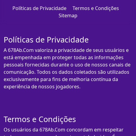
Políticas de Privacidade
Termos e Condições
Sitemap
Políticas de Privacidade
A 678Ab.Com valoriza a privacidade de seus usuários e
está empenhada em proteger todas as informações
pessoais fornecidas durante o uso de nossos canais de
comunicação. Todos os dados coletados são utilizados
exclusivamente para fins de melhoria contínua da
experiência de nossos jogadores.
Termos e Condições
Os usuários da 678Ab.Com concordam em respeitar