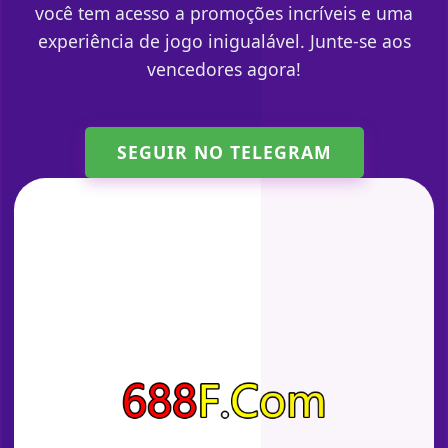
você tem acesso a promoções incríveis e uma
experiência de jogo inigualável. Junte-se aos
vencedores agora!
SEGUIR NO TELEGRAM