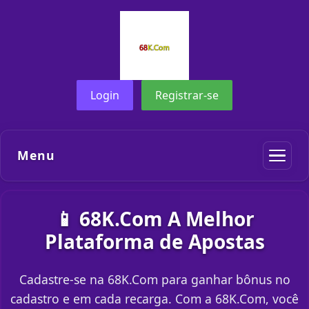
Login
Registrar-se
Menu
📱 68K.Com A Melhor
Plataforma de Apostas
Cadastre-se na 68K.Com para ganhar bônus no
cadastro e em cada recarga. Com a 68K.Com, você