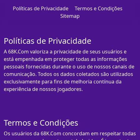
Políticas de Privacidade
Termos e Condições
Sitemap
Políticas de Privacidade
A 68K.Com valoriza a privacidade de seus usuários e
está empenhada em proteger todas as informações
pessoais fornecidas durante o uso de nossos canais de
comunicação. Todos os dados coletados são utilizados
exclusivamente para fins de melhoria contínua da
experiência de nossos jogadores.
Termos e Condições
Os usuários da 68K.Com concordam em respeitar todas