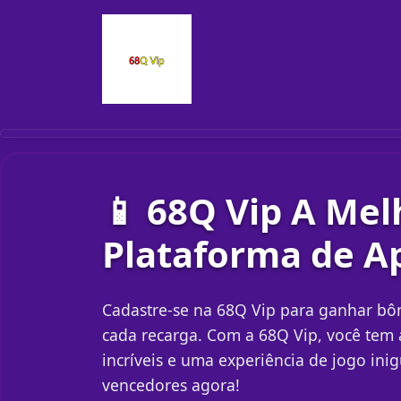
📱 68Q Vip A Mel
Plataforma de A
Cadastre-se na 68Q Vip para ganhar bô
cada recarga. Com a 68Q Vip, você tem
incríveis e uma experiência de jogo inig
vencedores agora!