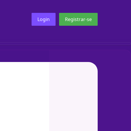
Login
Registrar-se