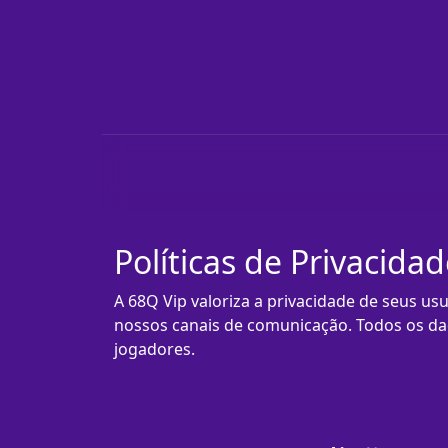
Políticas de Privacida
A 68Q Vip valoriza a privacidade de seus u
nossos canais de comunicação. Todos os dad
jogadores.