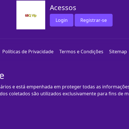
Acessos
Login
Registrar-se
Políticas de Privacidade
Termos e Condições
Sitemap
de
suários e está empenhada em proteger todas as informações
os coletados são utilizados exclusivamente para fins de m