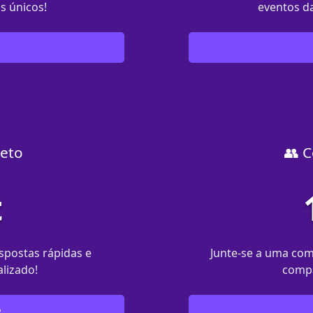
s únicos!
eventos d
reto
👥 
t
espostas rápidas e
Junte-se a uma com
lizado!
compa
e