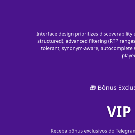
Interface design prioritizes discoverability
structured), advanced filtering (RTP ranges,
tolerant, synonym-aware, autocomplete sug
playe
🎁 Bônus Exclu
VIP
Receba bônus exclusivos do Telegra