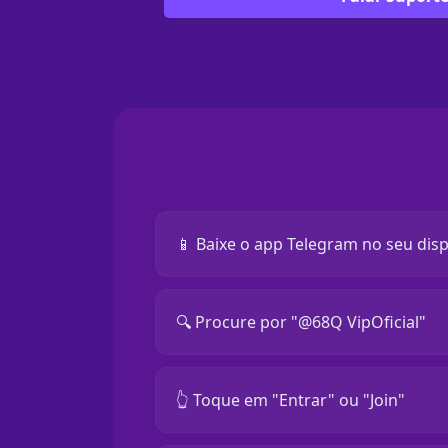
📱 Baixe o app Telegram no seu disp
🔍 Procure por "@68Q VipOficial"
👆 Toque em "Entrar" ou "Join"