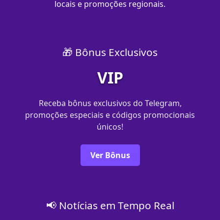
locais e promoções regionais.
🎁 Bônus Exclusivos
VIP
Receba bônus exclusivos do Telegram,
promoções especiais e códigos promocionais
únicos!
Ver Bônus
📢 Notícias em Tempo Real