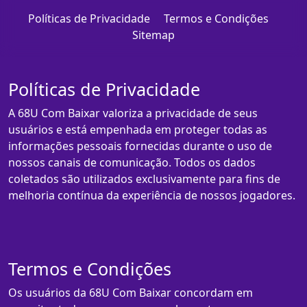
Políticas de Privacidade
Termos e Condições
Sitemap
Políticas de Privacidade
A 68U Com Baixar valoriza a privacidade de seus
usuários e está empenhada em proteger todas as
informações pessoais fornecidas durante o uso de
nossos canais de comunicação. Todos os dados
coletados são utilizados exclusivamente para fins de
melhoria contínua da experiência de nossos jogadores.
Termos e Condições
Os usuários da 68U Com Baixar concordam em