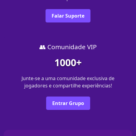
Falar Suporte
👥 Comunidade VIP
1000+
Junte-se a uma comunidade exclusiva de
jogadores e compartilhe experiências!
Entrar Grupo