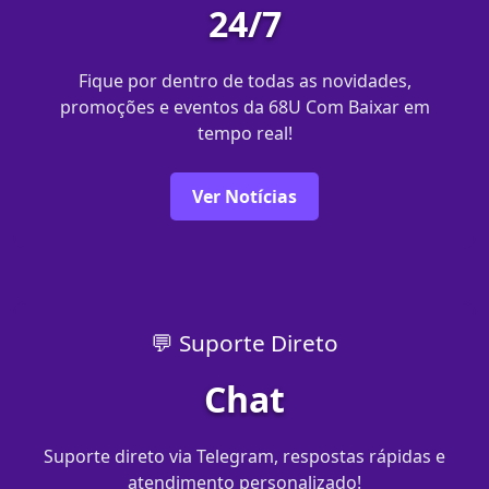
24/7
Fique por dentro de todas as novidades,
promoções e eventos da 68U Com Baixar em
tempo real!
Ver Notícias
💬 Suporte Direto
Chat
Suporte direto via Telegram, respostas rápidas e
atendimento personalizado!